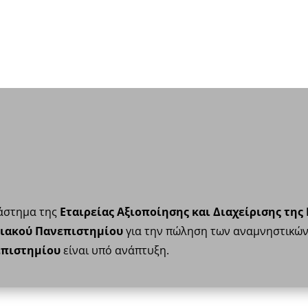
τάστημα της
Εταιρείας Αξιοποίησης και Διαχείρισης της
ιακού Πανεπιστημίου
για την πώληση των αναμνηστικώ
επιστημίου
είναι υπό ανάπτυξη.