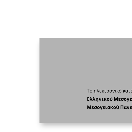
Το ηλεκτρονικό κα
Ελληνικού Μεσογε
Μεσογειακού Παν